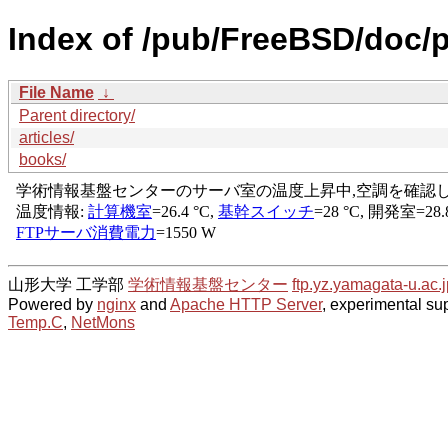
Index of /pub/FreeBSD/doc/p
File Name
↓
Parent directory/
articles/
books/
山形大学 工学部
学術情報基盤センター
ftp.yz.yamagata-u.ac.j
Powered by
nginx
and
Apache HTTP Server
, experimental sup
Temp.C
,
NetMons