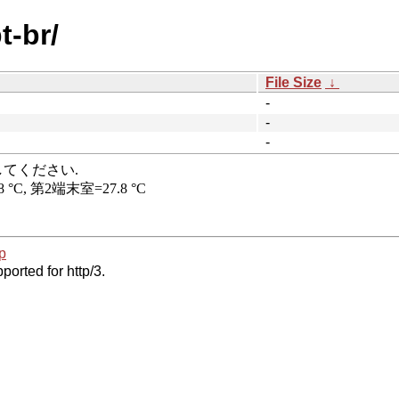
t-br/
File Size
↓
-
-
-
p
ported for http/3.