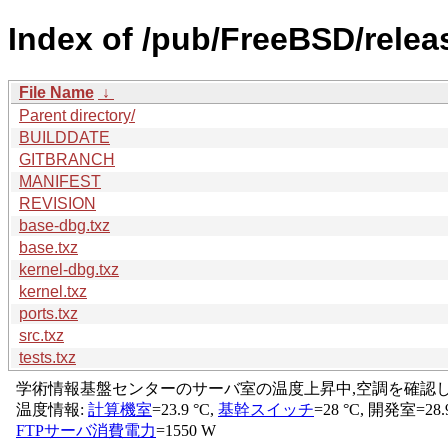
Index of /pub/FreeBSD/relea
File Name
↓
Parent directory/
BUILDDATE
GITBRANCH
MANIFEST
REVISION
base-dbg.txz
base.txz
kernel-dbg.txz
kernel.txz
ports.txz
src.txz
tests.txz