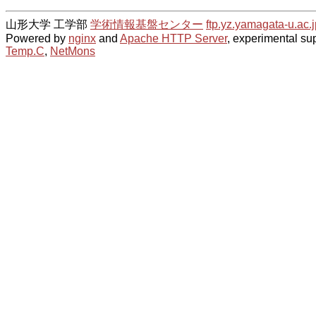
山形大学 工学部
学術情報基盤センター
ftp.yz.yamagata-u.ac.j
Powered by
nginx
and
Apache HTTP Server
, experimental sup
Temp.C
,
NetMons