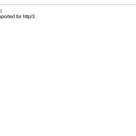
p
ported for http/3.