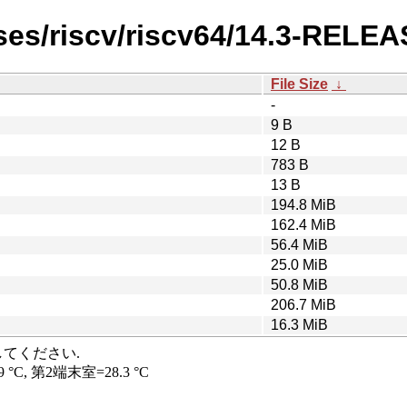
ses/riscv/riscv64/14.3-RELEA
File Size
↓
-
9 B
12 B
783 B
13 B
194.8 MiB
162.4 MiB
56.4 MiB
25.0 MiB
50.8 MiB
206.7 MiB
16.3 MiB