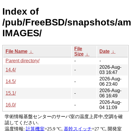
Index of
/pub/FreeBSD/snapshots/am
IMAGES/
File
File Name
↓
Date
↓
Size
↓
Parent directory/
-
-
2026-Aug-
14.4/
-
03 16:47
2026-Aug-
14.5/
-
06 23:40
2026-Aug-
15.1/
-
06 16:49
2026-Aug-
16.0/
-
04 11:09