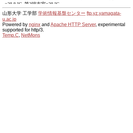
山形大学 工学部
学術情報基盤センター
ftp.yz.yamagata-
u.ac.jp
Powered by
nginx
and
Apache HTTP Server
, experimental
supported for http/3.
Temp.C
,
NetMons