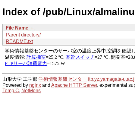
Index of /pub/Linux/almalinu
File Name
↓
Parent directory/
README.txt
山形大学 工学部
学術情報基盤センター
ftp.yz.yamagata-u.ac.j
Powered by
nginx
and
Apache HTTP Server
, experimental sup
Temp.C
,
NetMons