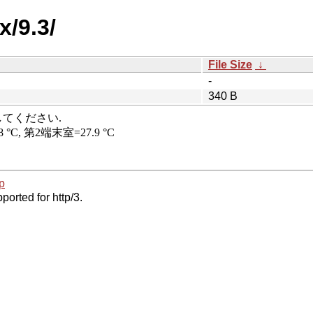
x/9.3/
File Size
↓
-
340 B
p
ported for http/3.