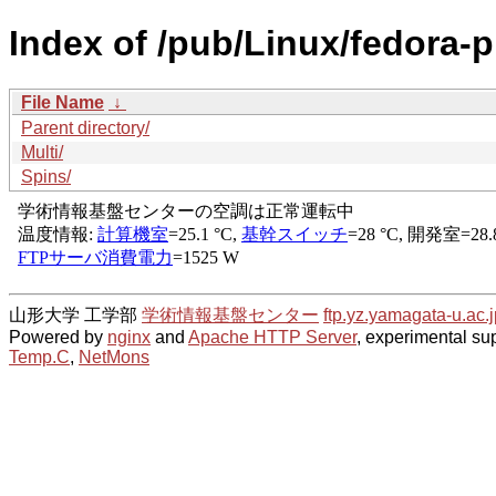
Index of /pub/Linux/fedora-pr
File Name
↓
Parent directory/
Multi/
Spins/
山形大学 工学部
学術情報基盤センター
ftp.yz.yamagata-u.ac.j
Powered by
nginx
and
Apache HTTP Server
, experimental sup
Temp.C
,
NetMons