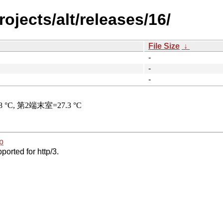
ojects/alt/releases/16/
File Size
↓
-
-
-
p
ported for http/3.