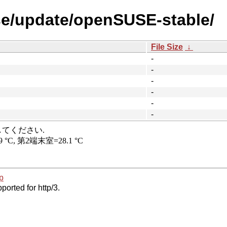
se/update/openSUSE-stable/
File Size
↓
-
-
-
-
-
-
p
ported for http/3.