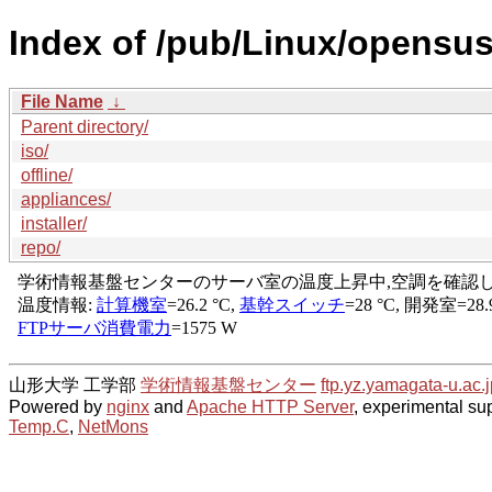
Index of /pub/Linux/opensu
File Name
↓
Parent directory/
iso/
offline/
appliances/
installer/
repo/
山形大学 工学部
学術情報基盤センター
ftp.yz.yamagata-u.ac.j
Powered by
nginx
and
Apache HTTP Server
, experimental sup
Temp.C
,
NetMons