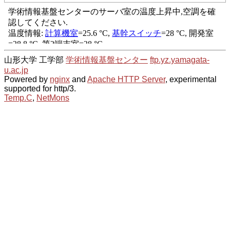
山形大学 工学部
学術情報基盤センター
ftp.yz.yamagata-
u.ac.jp
Powered by
nginx
and
Apache HTTP Server
, experimental
supported for http/3.
Temp.C
,
NetMons