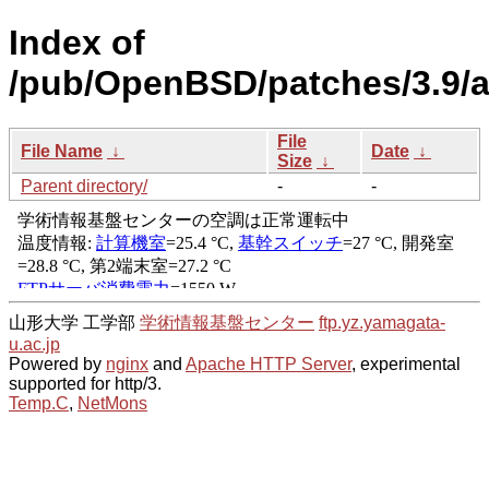
Index of
/pub/OpenBSD/patches/3.9/
File
File Name
↓
Date
↓
Size
↓
Parent directory/
-
-
山形大学 工学部
学術情報基盤センター
ftp.yz.yamagata-
u.ac.jp
Powered by
nginx
and
Apache HTTP Server
, experimental
supported for http/3.
Temp.C
,
NetMons