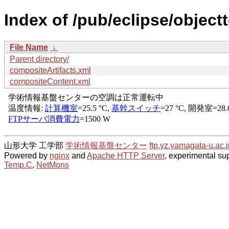
Index of /pub/eclipse/object
File Name
↓
Parent directory/
compositeArtifacts.xml
compositeContent.xml
山形大学 工学部
学術情報基盤センター
ftp.yz.yamagata-u.ac.j
Powered by
nginx
and
Apache HTTP Server
, experimental sup
Temp.C
,
NetMons