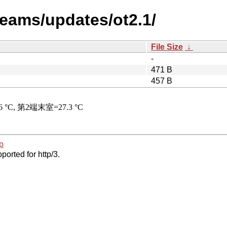
teams/updates/ot2.1/
File Size
↓
-
471 B
457 B
p
ported for http/3.