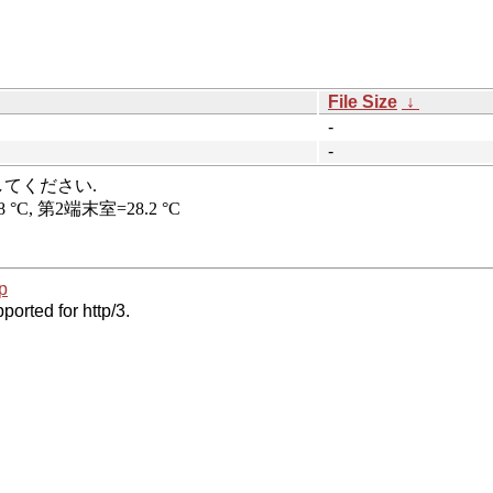
File Size
↓
-
-
p
ported for http/3.