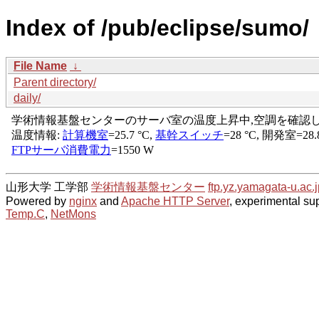
Index of /pub/eclipse/sumo/
File Name
↓
Parent directory/
daily/
山形大学 工学部
学術情報基盤センター
ftp.yz.yamagata-u.ac.j
Powered by
nginx
and
Apache HTTP Server
, experimental sup
Temp.C
,
NetMons