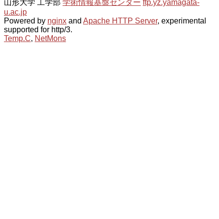
山形大学 工学部
学術情報基盤センター
ftp.yz.yamagata-
u.ac.jp
Powered by
nginx
and
Apache HTTP Server
, experimental
supported for http/3.
Temp.C
,
NetMons