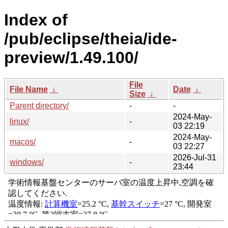
Index of
/pub/eclipse/theia/ide-
preview/1.49.100/
File
File Name
↓
Date
↓
Size
↓
Parent directory/
-
-
2024-May-
linux/
-
03 22:19
2024-May-
macos/
-
03 22:27
2026-Jul-31
windows/
-
23:44