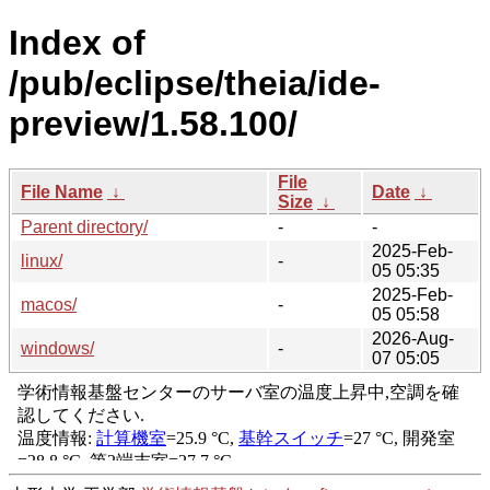
Index of
/pub/eclipse/theia/ide-
preview/1.58.100/
File
File Name
↓
Date
↓
Size
↓
Parent directory/
-
-
2025-Feb-
linux/
-
05 05:35
2025-Feb-
macos/
-
05 05:58
2026-Aug-
windows/
-
07 05:05