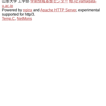
山形大学 工学部
学術情報基盤センター
ftp.yz.yamagata-
u.ac.jp
Powered by
nginx
and
Apache HTTP Server
, experimental
supported for http/3.
Temp.C
,
NetMons