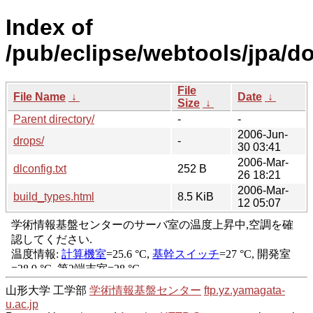
Index of
/pub/eclipse/webtools/jpa/d
File
File Name
↓
Date
↓
Size
↓
Parent directory/
-
-
2006-Jun-
drops/
-
30 03:41
2006-Mar-
dlconfig.txt
252 B
26 18:21
2006-Mar-
build_types.html
8.5 KiB
12 05:07
山形大学 工学部
学術情報基盤センター
ftp.yz.yamagata-
u.ac.jp