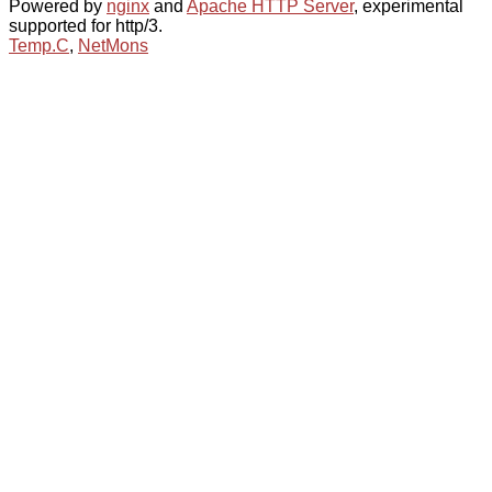
Powered by
nginx
and
Apache HTTP Server
, experimental
supported for http/3.
Temp.C
,
NetMons