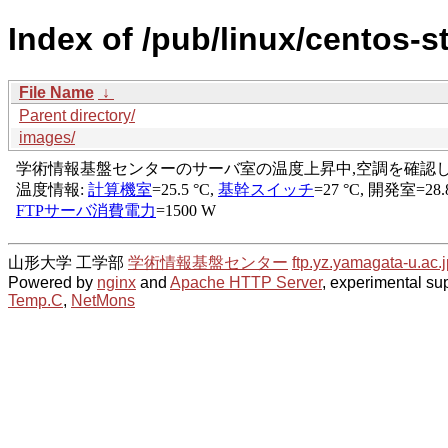
Index of /pub/linux/centos-s
File Name
↓
Parent directory/
images/
山形大学 工学部
学術情報基盤センター
ftp.yz.yamagata-u.ac.j
Powered by
nginx
and
Apache HTTP Server
, experimental sup
Temp.C
,
NetMons