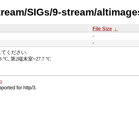
tream/SIGs/9-stream/altimage
File Size
↓
-
-
p
ported for http/3.