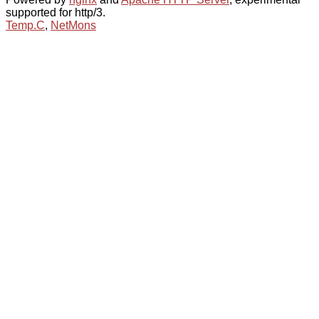
supported for http/3.
Temp.C
,
NetMons