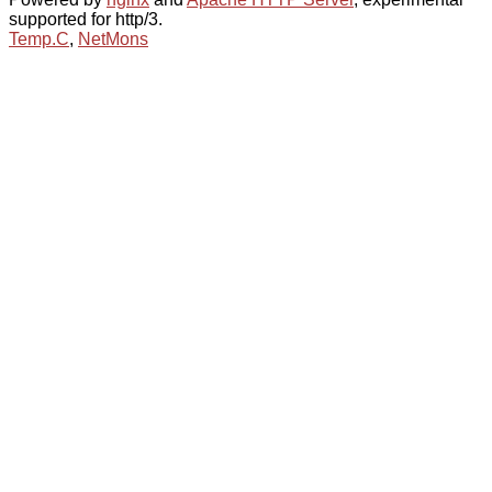
supported for http/3.
Temp.C
,
NetMons