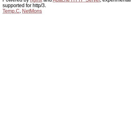
supported for http/3.
Temp.C
,
NetMons