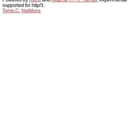
supported for http/3.
Temp.C
,
NetMons