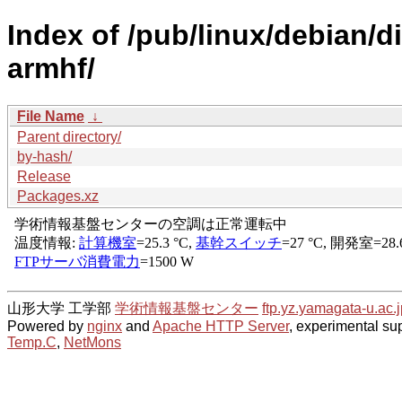
Index of /pub/linux/debian/d
armhf/
File Name
↓
Parent directory/
by-hash/
Release
Packages.xz
山形大学 工学部
学術情報基盤センター
ftp.yz.yamagata-u.ac.j
Powered by
nginx
and
Apache HTTP Server
, experimental sup
Temp.C
,
NetMons