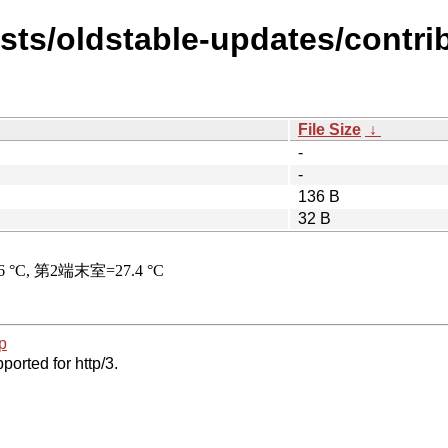
ists/oldstable-updates/contrib
File Size
↓
-
-
136 B
32 B
p
ported for http/3.