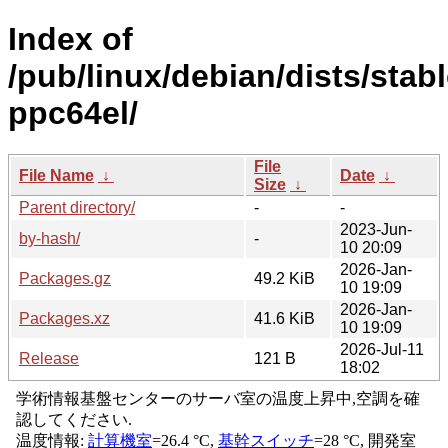
Index of
/pub/linux/debian/dists/stabl
ppc64el/
File
File Name
↓
Date
↓
Size
↓
Parent directory/
-
-
2023-Jun-
by-hash/
-
10 20:09
2026-Jan-
Packages.gz
49.2 KiB
10 19:09
2026-Jan-
Packages.xz
41.6 KiB
10 19:09
2026-Jul-11
Release
121 B
18:02