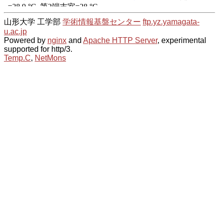
山形大学 工学部
学術情報基盤センター
ftp.yz.yamagata-
u.ac.jp
Powered by
nginx
and
Apache HTTP Server
, experimental
supported for http/3.
Temp.C
,
NetMons