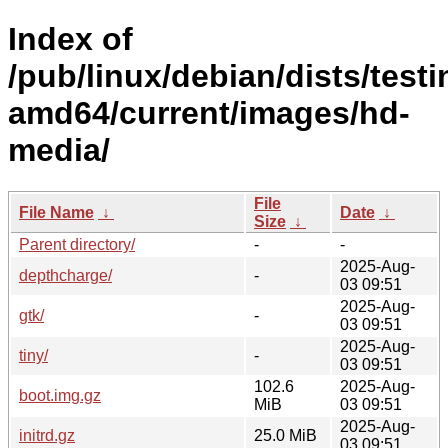
Index of
/pub/linux/debian/dists/testi
amd64/current/images/hd-
media/
File
File Name
↓
Date
↓
Size
↓
Parent directory/
-
-
2025-Aug-
depthcharge/
-
03 09:51
2025-Aug-
gtk/
-
03 09:51
2025-Aug-
tiny/
-
03 09:51
102.6
2025-Aug-
boot.img.gz
MiB
03 09:51
2025-Aug-
initrd.gz
25.0 MiB
03 09:51