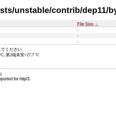
ists/unstable/contrib/dep11/b
File Size
↓
-
-
-
p
ported for http/3.