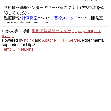
山形大学 工学部
学術情報基盤センター
ftp.yz.yamagata-
u.ac.jp
Powered by
nginx
and
Apache HTTP Server
, experimental
supported for http/3.
Temp.C
,
NetMons