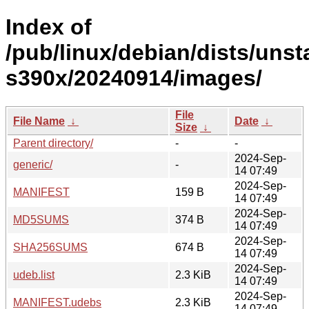
Index of
/pub/linux/debian/dists/unsta
s390x/20240914/images/
File
File Name
↓
Date
↓
Size
↓
Parent directory/
-
-
2024-Sep-
generic/
-
14 07:49
2024-Sep-
MANIFEST
159 B
14 07:49
2024-Sep-
MD5SUMS
374 B
14 07:49
2024-Sep-
SHA256SUMS
674 B
14 07:49
2024-Sep-
udeb.list
2.3 KiB
14 07:49
2024-Sep-
MANIFEST.udebs
2.3 KiB
14 07:49