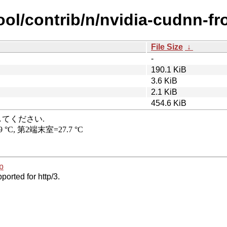
ool/contrib/n/nvidia-cudnn-fr
File Size
↓
-
190.1 KiB
3.6 KiB
2.1 KiB
454.6 KiB
p
ported for http/3.