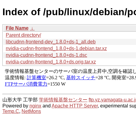
Index of /pub/linux/debian/p
File Name
↓
Parent directory/
libcudnn-frontend-dev_1.8.0+ds-1_all.deb
nvidia-cudnn-frontend_1.8.0+ds-1.debian.tar.xz
nvidia-cudnn-frontend_1.8.0+ds-1.dsc
nvidia-cudnn-frontend_1.8.0+ds.orig.tar.xz
山形大学 工学部
学術情報基盤センター
ftp.yz.yamagata-u.ac.j
Powered by
nginx
and
Apache HTTP Server
, experimental sup
Temp.C
,
NetMons