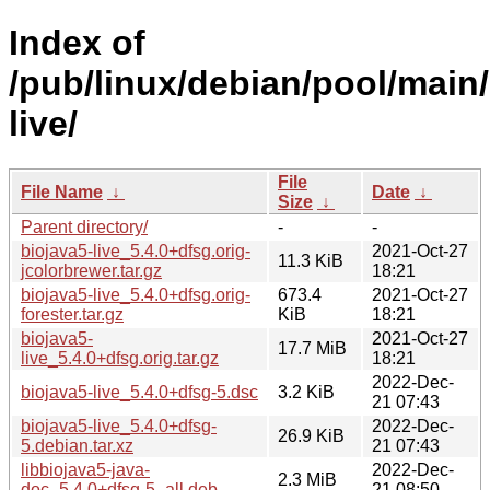
Index of
/pub/linux/debian/pool/main/
live/
File
File Name
↓
Date
↓
Size
↓
Parent directory/
-
-
biojava5-live_5.4.0+dfsg.orig-
2021-Oct-27
11.3 KiB
jcolorbrewer.tar.gz
18:21
biojava5-live_5.4.0+dfsg.orig-
673.4
2021-Oct-27
forester.tar.gz
KiB
18:21
biojava5-
2021-Oct-27
17.7 MiB
live_5.4.0+dfsg.orig.tar.gz
18:21
2022-Dec-
biojava5-live_5.4.0+dfsg-5.dsc
3.2 KiB
21 07:43
biojava5-live_5.4.0+dfsg-
2022-Dec-
26.9 KiB
5.debian.tar.xz
21 07:43
libbiojava5-java-
2022-Dec-
2.3 MiB
doc_5.4.0+dfsg-5_all.deb
21 08:50