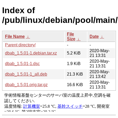
Index of
/pub/linux/debian/pool/main
File
File Name
↓
Date
↓
Size
↓
Parent directory/
-
-
2020-May-
dbab_1.5.01-1.debian.tar.xz
5.2 KiB
21 13:31
2020-May-
dbab_1.5.01-1.dsc
1.9 KiB
21 13:31
2020-May-
dbab_1.5.01-1_all.deb
21.3 KiB
21 13:42
2020-May-
dbab_1.5.01.orig.tar.gz
16.6 KiB
21 13:31