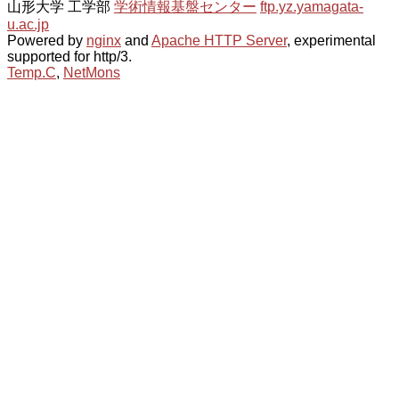
山形大学 工学部
学術情報基盤センター
ftp.yz.yamagata-
u.ac.jp
Powered by
nginx
and
Apache HTTP Server
, experimental
supported for http/3.
Temp.C
,
NetMons