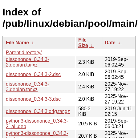
Index of
/pub/linux/debian/pool/main
File
File Name
↓
Date
↓
Size
↓
Parent directory/
-
-
dissononce_0.34.3-
2019-Sep-
2.3 KiB
2.debian.tar.xz
06 02:45
2019-Sep-
dissononce_0.34.3-2.dsc
2.0 KiB
06 02:45
dissononce_0.34.3-
2025-Nov-
2.4 KiB
3.debian.tar.xz
27 19:22
2025-Nov-
dissononce_0.34.3-3.dsc
2.0 KiB
27 19:22
580.3
2019-Jun-11
dissononce_0.34.3.orig.tar.gz
KiB
02:15
python3-dissononce_0.34.3-
2019-Sep-
20.5 KiB
2_all.deb
06 03:21
python3-dissononce_0.34.3-
2025-Nov-
20.7 KiB