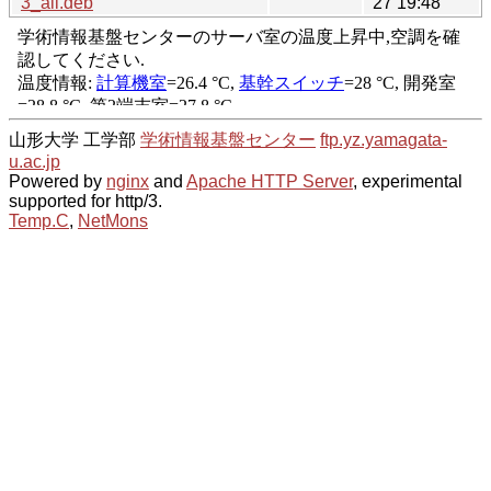
3_all.deb
27 19:48
山形大学 工学部
学術情報基盤センター
ftp.yz.yamagata-
u.ac.jp
Powered by
nginx
and
Apache HTTP Server
, experimental
supported for http/3.
Temp.C
,
NetMons