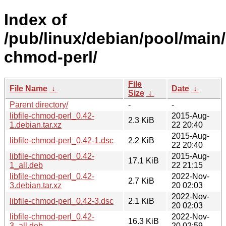
Index of
/pub/linux/debian/pool/main/li
chmod-perl/
File
File Name
↓
Date
↓
Size
↓
Parent directory/
-
-
libfile-chmod-perl_0.42-
2015-Aug-
2.3 KiB
1.debian.tar.xz
22 20:40
2015-Aug-
libfile-chmod-perl_0.42-1.dsc
2.2 KiB
22 20:40
libfile-chmod-perl_0.42-
2015-Aug-
17.1 KiB
1_all.deb
22 21:15
libfile-chmod-perl_0.42-
2022-Nov-
2.7 KiB
3.debian.tar.xz
20 02:03
2022-Nov-
libfile-chmod-perl_0.42-3.dsc
2.1 KiB
20 02:03
libfile-chmod-perl_0.42-
2022-Nov-
16.3 KiB
3_all.deb
20 02:59