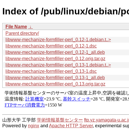
Index of /pub/linux/debian/p
File Name
↓
Parent directory/
libwww-mechanize-formfiller-perl_0.12-1.debian.t..>
libwww-mechanize-formfiller-perl_0.12-1.dsc
libwww-mechanize-formfiller-perl_0.12-1_all.deb
libwww-mechanize-formfiller-perl_0.12.orig.tar.gz
libwww-mechanize-formfiller-perl_0.13-1.debian.t..>
libwww-mechanize-formfiller-perl_0.13-1.dsc
libwww-mechanize-formfiller-perl_0.13-1_all.deb
libwww-mechanize-formfiller-perl_0.13.orig.tar.gz
山形大学 工学部
学術情報基盤センター
ftp.yz.yamagata-u.ac.j
Powered by
nginx
and
Apache HTTP Server
, experimental sup