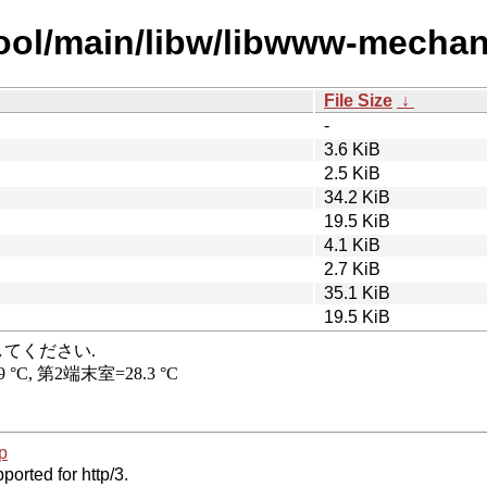
ool/main/libw/libwww-mechaniz
File Size
↓
-
3.6 KiB
2.5 KiB
34.2 KiB
19.5 KiB
4.1 KiB
2.7 KiB
35.1 KiB
19.5 KiB
p
ported for http/3.