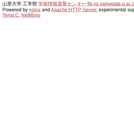
山形大学 工学部
学術情報基盤センター
ftp.yz.yamagata-u.ac.j
Powered by
nginx
and
Apache HTTP Server
, experimental sup
Temp.C
,
NetMons