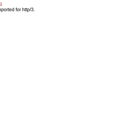
p
ported for http/3.