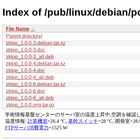
Index of /pub/linux/debian/p
File Name
↓
Parent directory/
zktop_1.0.0-3.debian.tar.xz
zktop_1.0.0-3.dsc
zktop_1.0.0-3_all.deb
zktop_1.0.0-4.debian.tar.xz
zktop_1.0.0-4.dsc
zktop_1.0.0-4_all.deb
zktop_1.0.0-6.debian.tar.xz
zktop_1.0.0-6.dsc
zktop_1.0.0-6_all.deb
zktop_1.0.0.orig.tar.gz