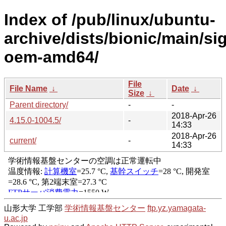
Index of /pub/linux/ubuntu-
archive/dists/bionic/main/si
oem-amd64/
File
File Name
↓
Date
↓
Size
↓
Parent directory/
-
-
2018-Apr-26
4.15.0-1004.5/
-
14:33
2018-Apr-26
current/
-
14:33
山形大学 工学部
学術情報基盤センター
ftp.yz.yamagata-
u.ac.jp