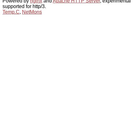
Powered by
nginx
and
Apache HTTP Server
, experimental
supported for http/3.
Temp.C
,
NetMons