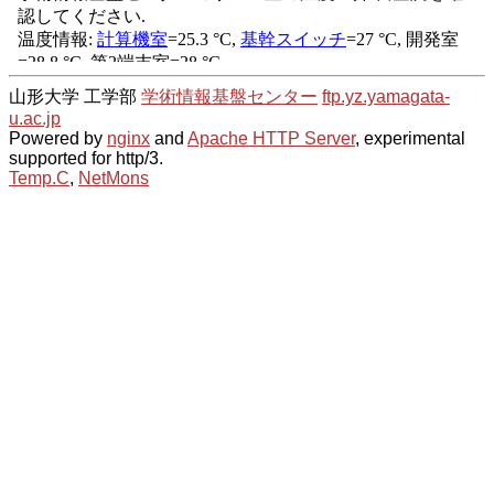
山形大学 工学部
学術情報基盤センター
ftp.yz.yamagata-
u.ac.jp
Powered by
nginx
and
Apache HTTP Server
, experimental
supported for http/3.
Temp.C
,
NetMons