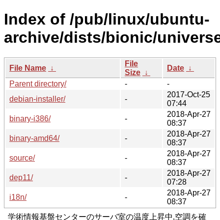
Index of /pub/linux/ubuntu-
archive/dists/bionic/universe
File
File Name
↓
Date
↓
Size
↓
Parent directory/
-
-
2017-Oct-25
debian-installer/
-
07:44
2018-Apr-27
binary-i386/
-
08:37
2018-Apr-27
binary-amd64/
-
08:37
2018-Apr-27
source/
-
08:37
2018-Apr-27
dep11/
-
07:28
2018-Apr-27
i18n/
-
08:37