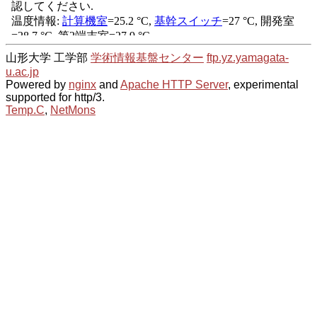
山形大学 工学部
学術情報基盤センター
ftp.yz.yamagata-
u.ac.jp
Powered by
nginx
and
Apache HTTP Server
, experimental
supported for http/3.
Temp.C
,
NetMons