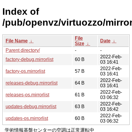
Index of
/pub/openvz/virtuozzo/mirrorl
File
File Name
↓
Date
↓
Size
↓
Parent directory/
-
-
2022-Feb-
factory-debug.mirrorlist
60 B
03 16:41
2022-Feb-
factory-os.mirrorlist
57 B
03 16:41
2022-Feb-
releases-debug.mirrorlist
64 B
03 16:41
2022-Feb-
releases-os.mirrorlist
61 B
03 06:32
2022-Feb-
updates-debug.mirrorlist
63 B
03 16:42
2022-Feb-
updates-os.mirrorlist
60 B
03 06:32