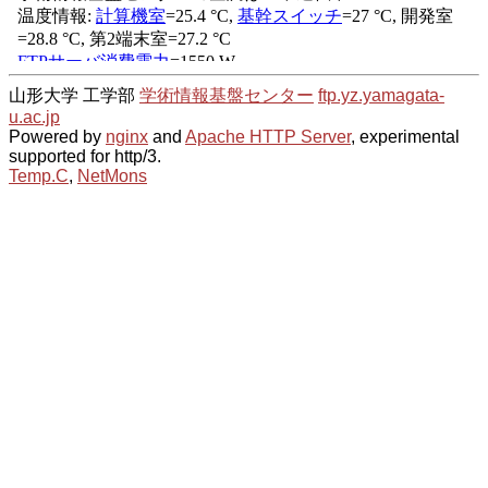
山形大学 工学部
学術情報基盤センター
ftp.yz.yamagata-
u.ac.jp
Powered by
nginx
and
Apache HTTP Server
, experimental
supported for http/3.
Temp.C
,
NetMons