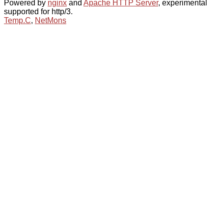
Powered by
nginx
and
Apache HTTP Server
, experimental
supported for http/3.
Temp.C
,
NetMons