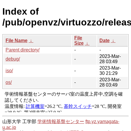
Index of
/pub/openvz/virtuozzo/releas
File
File Name
↓
Date
↓
Size
↓
Parent directory/
-
-
2023-Mar-
debug/
-
28 03:49
2023-Mar-
iso/
-
30 21:29
2023-Mar-
os/
-
28 03:49
山形大学 工学部
学術情報基盤センター
ftp.yz.yamagata-
u.ac.jp