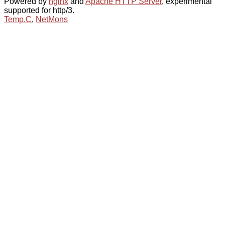
Powered by
nginx
and
Apache HTTP Server
, experimental
supported for http/3.
Temp.C
,
NetMons