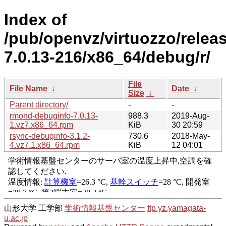
Index of
/pub/openvz/virtuozzo/relea
7.0.13-216/x86_64/debug/r/
File
File Name
↓
Date
↓
Size
↓
Parent directory/
-
-
rmond-debuginfo-7.0.13-
988.3
2019-Aug-
1.vz7.x86_64.rpm
KiB
30 20:59
rsync-debuginfo-3.1.2-
730.6
2018-May-
4.vz7.1.x86_64.rpm
KiB
12 04:01
山形大学 工学部
学術情報基盤センター
ftp.yz.yamagata-
u.ac.jp