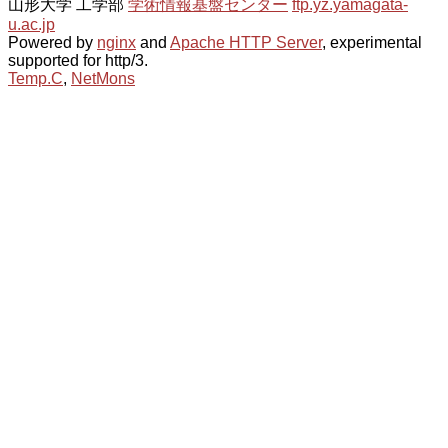
山形大学 工学部
学術情報基盤センター
ftp.yz.yamagata-
u.ac.jp
Powered by
nginx
and
Apache HTTP Server
, experimental
supported for http/3.
Temp.C
,
NetMons