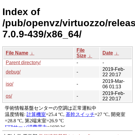
Index of
/pub/openvz/virtuozzo/relea
7.0.9-439/x86_64/
File
File Name
↓
Date
↓
Size
↓
Parent directory/
-
-
2019-Feb-
debug/
-
22 20:17
2019-Mar-
iso/
-
06 01:13
2019-Feb-
os/
-
22 20:17