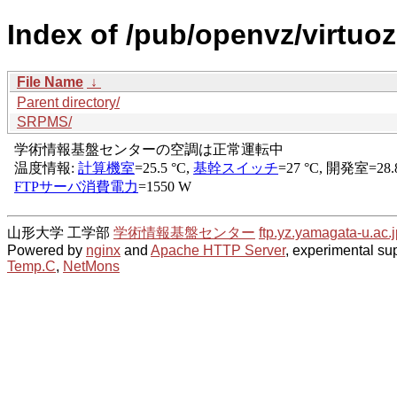
Index of /pub/openvz/virtuo
File Name
↓
Parent directory/
SRPMS/
山形大学 工学部
学術情報基盤センター
ftp.yz.yamagata-u.ac.j
Powered by
nginx
and
Apache HTTP Server
, experimental sup
Temp.C
,
NetMons