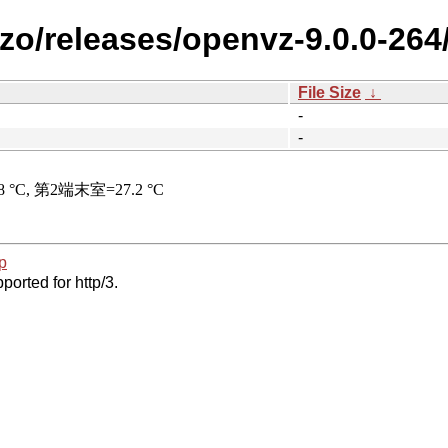
zzo/releases/openvz-9.0.0-264
File Size
↓
-
-
p
ported for http/3.