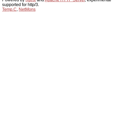
supported for http/3.
Temp.C
,
NetMons