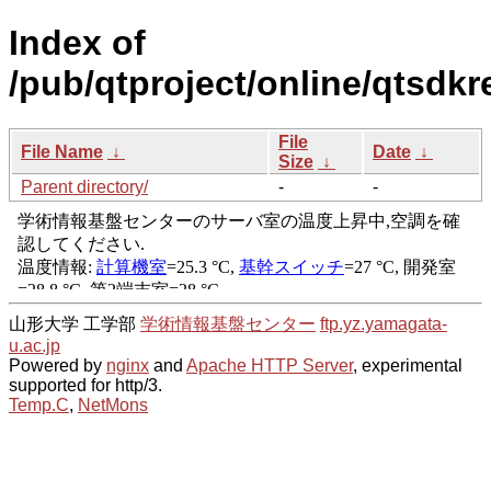
Index of
/pub/qtproject/online/qtsdk
File
File Name
↓
Date
↓
Size
↓
Parent directory/
-
-
山形大学 工学部
学術情報基盤センター
ftp.yz.yamagata-
u.ac.jp
Powered by
nginx
and
Apache HTTP Server
, experimental
supported for http/3.
Temp.C
,
NetMons