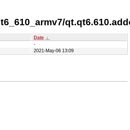
/qt6_610_armv7/qt.qt6.610.ad
Date
↓
-
2021-May-06 13:09