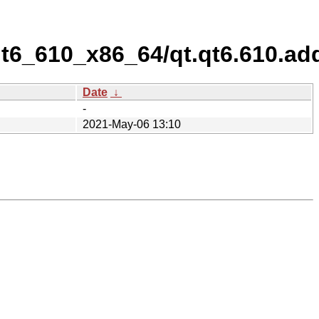
qt6_610_x86_64/qt.qt6.610.ad
Date
↓
-
2021-May-06 13:10