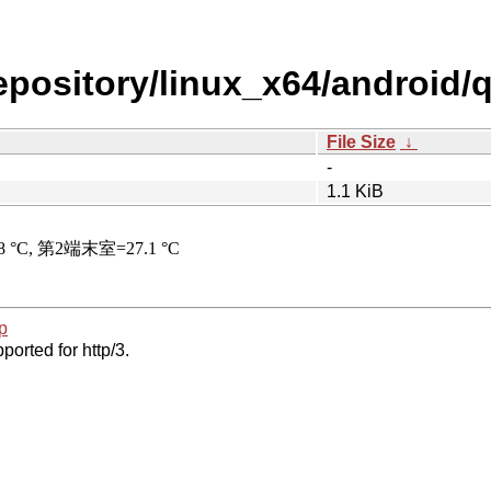
repository/linux_x64/android/
File Size
↓
-
1.1 KiB
p
ported for http/3.