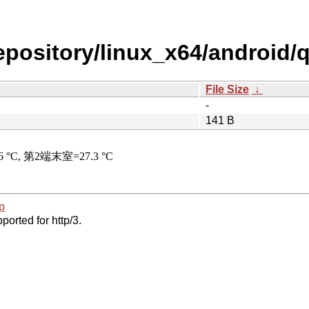
repository/linux_x64/android/
File Size
↓
-
141 B
p
ported for http/3.