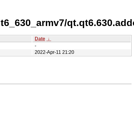
qt6_630_armv7/qt.qt6.630.add
Date
↓
-
2022-Apr-11 21:20