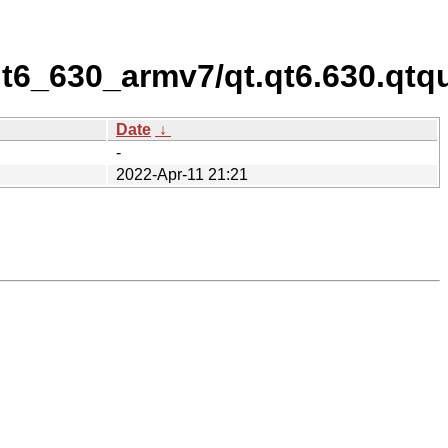
qt6_630_armv7/qt.qt6.630.qtqu
Date
↓
-
2022-Apr-11 21:21