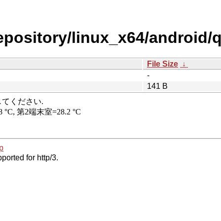
epository/linux_x64/android/
File Size
↓
-
141 B
p
ported for http/3.